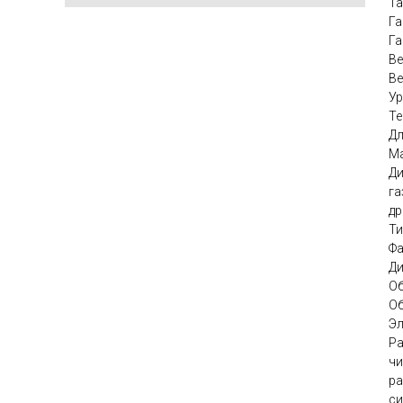
Та
Га
Га
Ве
Ве
Ур
Те
Дл
Ма
Ди
га
др
Ти
Фа
Ди
Об
Об
Эл
Pa
чи
ра
си