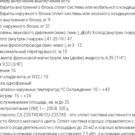
ймер включения/выключения есть
бариты внутреннего блока сплит-системы или мобильного кондицион
бариты наружного блока сплит-системы или оконного кондиционера 
с внутреннего блока, кг 9
с наружного блока, кг 31
овень звукового давления (макс./мин.), дБ(А) Холод (внутрен./наруж
пло (внутрен./наружн.) 41-25-19 / 47
ина фреонопровода (мин.-макс.), м 3 - 15
ксимальный перепад высот, м 15
аметр фреоновой магистрали, мм (дюйм) жидкость 6,35 (1/4")
з 9,52 (3/8")
енаж 16
п хладагента, кг R32 / 10
за однофазный
апазон наружных температур,ºС Охлаждение -10 ~ +43
огрев -15 ~ +24
служиваемая площадь, кв. м до 25
ектропитание (VM) 1~, 230 В, 50Гц
nasonic CS-Z25TKEW/CU-Z25TKE - это сплит-система настенного мо
сто белого матового цвета. Сплит-система хорошо справляется с
зного рода деятельности с площадью до 25 м2 и хорошо вписыва
стемы в режиме охлаждения составляет 2,5 кВт, а в режиме нагре