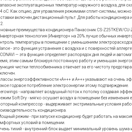
апазоне эксплуатационных температур наружного воздуха, для охлаж
4 oС. Как опцию, для управления режимами сплит-системы, можно 
ставки включен дистанционный пульт. Для работы кондиционера 
2.
новные преимущества кондиционера Панасоник CS-Z25TKEW/CU-
Инверторная технология (Инвертор+ на 20% лучше обычных инверт
нтроль температуры в помещении с уменьшением электрорасходов
Nanoe - это функция устранения с воздуха и с поверхностей аллерге
ECONAVI — эта функция определяет распорядок дня людей и автом
емя, этим самым блокируя постоянную работу и уменьшая энерго
Функция чистки теплообменника отвечает за его чистоту предотвр
ключен.
Классы энергоэффективности «А+++ и А++» указывают на очень эф
зкое годовое потребление электроэнергии этому подтверждение.
Aerowings - направляет воздушный поток к потолку создавая эффе
Режим Soft Dry - мягко осушает воздух в помещении без изменения 
Роторный компрессор - выдерживает экстримальные условия раб
оизводительность кондиционера.
Мощный режим - при запуске кондиционер будет работать на мак
мфортных условий в помещении.
Очень тихий - внутренний блок выдает минимальный уровень шума и