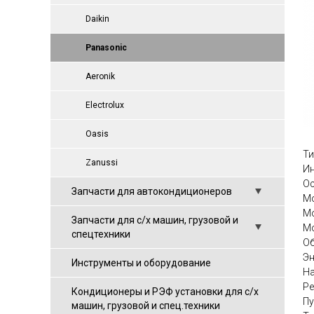
Daikin
Panasonic
Aeronik
Electrolux
Oasis
Ти
Zanussi
Ин
Ос
Запчасти для автокондиционеров
Мо
Мо
Запчасти для с/х машин, грузовой и
Мо
спецтехники
Об
Эн
Инструменты и оборудование
На
Ре
Кондиционеры и РЭФ установки для с/х
Пу
машин, грузовой и спец.техники