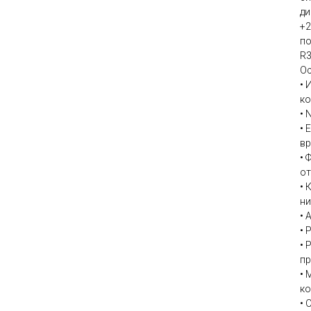
ди
+2
по
R3
Ос
• 
ко
• 
• 
вр
• 
от
• 
ни
• 
• 
• 
пр
• 
ко
• 