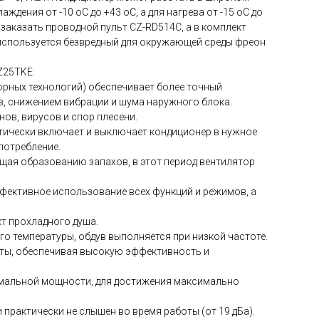
дения от -10 oС до +43 oС, а для нагрева от -15 oС до
заказать проводной пульт CZ-RD514C, а в комплект
используется безвредный для окружающей среды фреон
Z25TKE:
орных технологий) обеспечивает более точный
, снижением вибрации и шума наружного блока.
нов, вирусов и спор плесени.
атически включает и выключает кондиционер в нужное
потребление.
ащая образованию запахов, в этот период вентилятор
фективное использование всех функций и режимов, а
кт прохладного душа.
его температуры, обдув выполняется при низкой частоте.
оты, обеспечивая высокую эффективность и
симальной мощности, для достижения максимально
 практически не слышен во время работы (от 19 дБа).