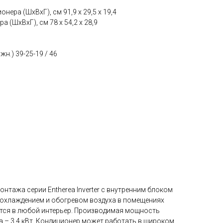
ера (ШxВxГ), см 91,9 x 29,5 x 19,4
(ШxВxГ), см 78 x 54,2 x 28,9
н.) 39-25-19 / 46
нтажа серии Entherea Inverter с внутренним блоком
 охлаждением и обогревом воздуха в помещениях
ется в любой интерьер. Производимая мощность
ва – 3,4 кВт. Кондиционер может работать в широком