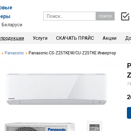
товые
неры
 Беларуси
 продукции
Услуги
СКАЧАТЬ ПРАЙС
Акции
До
Panasonic
Panasonic CS-Z25TKEW/CU-Z25TKE Инвертор
P
Z
7
2