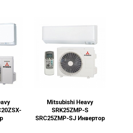
eavy
Mitsubishi Heavy
C20ZSX-
SRK25ZMP-S
р
SRC25ZMP-SJ Инвертор