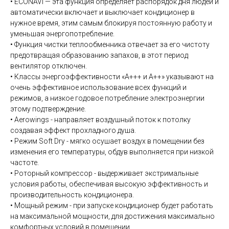
• ECONAVI — эта функция определяет распорядок дня людей и
автоматически включает и выключает кондиционер в
нужное время, этим самым блокируя постоянную работу и
уменьшая энергопотребление.
• Функция чистки теплообменника отвечает за его чистоту
предотвращая образованию запахов, в этот период
вентилятор отключен.
• Классы энергоэффективности «А+++ и А++» указывают на
очень эффективное использование всех функций и
режимов, а низкое годовое потребление электроэнергии
этому подтверждение.
• Aerowings - направляет воздушный поток к потолку
создавая эффект прохладного душа.
• Режим Soft Dry - мягко осушает воздух в помещении без
изменения его температуры, обдув выполняется при низкой
частоте.
• Роторный компрессор - выдерживает экстримальные
условия работы, обеспечивая высокую эффективность и
производительность кондиционера.
• Мощный режим - при запуске кондиционер будет работать
на максимальной мощности, для достижения максимально
комфортных условий в помещении.