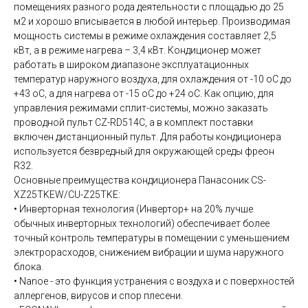
помещениях разного рода деятельности с площадью до 25
м2 и хорошо вписывается в любой интерьер. Производимая
мощность системы в режиме охлаждения составляет 2,5
кВт, а в режиме нагрева – 3,4 кВт. Кондиционер может
работать в широком диапазоне эксплуатационных
температур наружного воздуха, для охлаждения от -10 oС до
+43 oС, а для нагрева от -15 oС до +24 oС. Как опцию, для
управления режимами сплит-системы, можно заказать
проводной пульт CZ-RD514C, а в комплект поставки
включен дистанционный пульт. Для работы кондиционера
используется безвредный для окружающей среды фреон
R32.
Основные преимущества кондиционера Панасоник CS-
XZ25TKEW/CU-Z25TKE:
• Инверторная технология (Инвертор+ на 20% лучше
обычных инверторных технологий) обеспечивает более
точный контроль температуры в помещении с уменьшением
электрорасходов, снижением вибрации и шума наружного
блока.
• Nanoe - это функция устранения с воздуха и с поверхностей
аллергенов, вирусов и спор плесени.