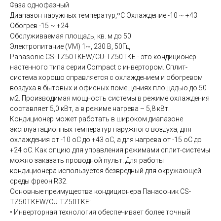
Фаза однофазный
Диапазон наружных температур,ºС Охлаждение -10 ~ +43
Обогрев -15 ~ +24
Обслуживаемая площадь, кв. м до 50
Электропитание (VM) 1~, 230 В, 50Гц
Panasonic CS-TZ50TKEW/CU-TZ50TKE - это кондиционер
настенного типа серии Compact с инвертором. Сплит-
система хорошо справляется с охлаждением и обогревом
воздуха в бытовых и офисных помещениях площадью до 50
м2. Производимая мощность системы в режиме охлаждения
составляет 5,0 кВт, а в режиме нагрева – 5,8 кВт.
Кондиционер может работать в широком диапазоне
эксплуатационных температур наружного воздуха, для
охлаждения от -10 oС до +43 oС, а для нагрева от -15 oС до
+24 oС. Как опцию для управления режимами сплит-системы
можно заказать проводной пульт. Для работы
кондиционера используется безвредный для окружающей
среды фреон R32.
Основные преимущества кондиционера Панасоник CS-
TZ50TKEW/CU-TZ50TKE:
• Инверторная технология обеспечивает более точный