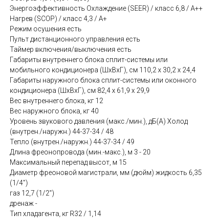
Энергоэффективность Охлаждение (SEER) / класс 6,8 / А++
Нагрев (SCOP) / класс 4,3 / A+
Режим осушения есть
Пульт дистанционного управления есть
Таймер включения/выключения есть
Габариты внутреннего блока сплит-системы или
мобильного кондиционера (ШxВxГ), см 110,2 x 30,2 x 24,4
Габариты наружного блока сплит-системы или оконного
кондиционера (ШxВxГ), см 82,4 x 61,9 x 29,9
Вес внутреннего блока, кг 12
Вес наружного блока, кг 40
Уровень звукового давления (макс./мин.), дБ(А) Холод
(внутрен./наружн.) 44-37-34 / 48
Тепло (внутрен./наружн.) 44-37-34 / 49
Длина фреонопровода (мин.-макс.), м 3 - 20
Максимальный перепад высот, м 15
Диаметр фреоновой магистрали, мм (дюйм) жидкость 6,35
(1/4")
газ 12,7 (1/2")
дренаж -
Тип хладагента, кг R32 / 1,14